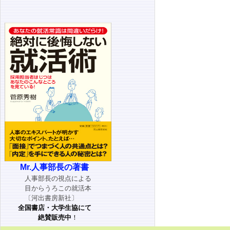
Mr.人事部長の著書
人事部長の視点による
目からうろこの就活本
〔河出書房新社〕
全国書店・大学生協にて
絶賛販売中
！