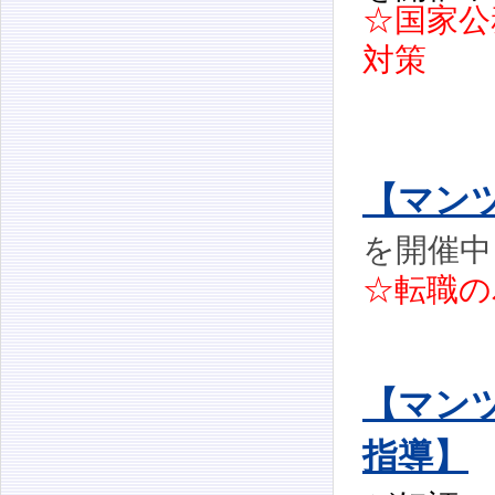
☆国家公
対策
【マン
を開催中
☆転職の
【マン
指導】