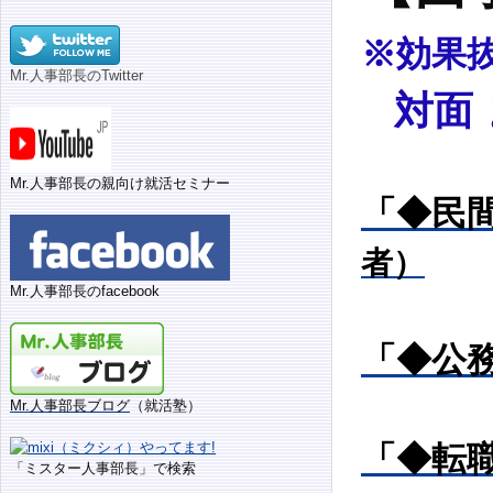
※
効果
Mr.人事部長のTwitter
対面
Mr.人事部長の親向け就活セミナー
「◆民
者）
Mr.人事部長のfacebook
「◆公
Mr.人事部長ブログ
（就活塾）
「◆転
「ミスター人事部長」で検索