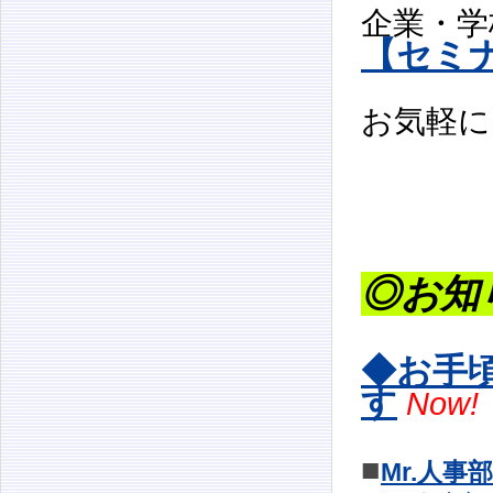
企業・学
【セミ
お気軽
◎お知
◆お手
す
Now!
■
Mr.人事部