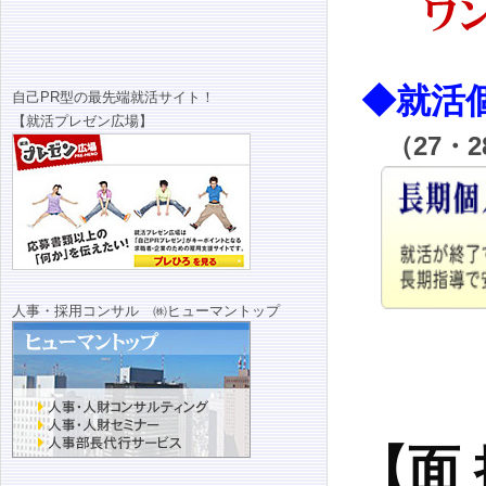
◆就活
自己PR型の最先端就活サイト！
【就活プレゼン広場】
（27・
人事・採用コンサル ㈱ヒューマントップ
【面 