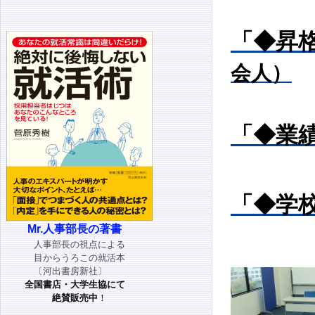
「◆昇
会人）
「◆業
「◆学
Mr.人事部長の著書
人事部長の視点による
目からうろこの就活本
〔河出書房新社〕
全国書店・大学生協にて
絶賛販売中
！