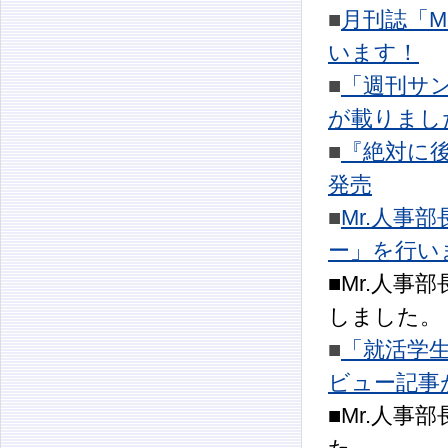
■
月刊誌「M
います！
■
「週刊サン
が載りまし
■
『絶対に後
発売
■
Mr.人事
ー」を行い
■Mr.人
しました。
■
「就活学
ビュー記事
■Mr.人