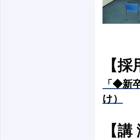
【採
「◆新
け）
【講 