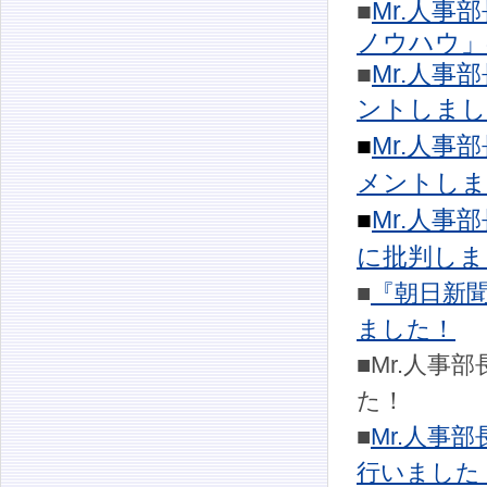
■
Mr.人
ノウハウ」
■
Mr.人
ントしまし
■
Mr.人
メントしま
■
Mr.人
に批判しま
■
『朝日新
ました！
■Mr.人
た！
■
Mr.人事
行いました