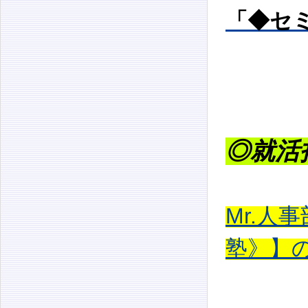
「◆セ
◎就活
Mr.人
塾》】