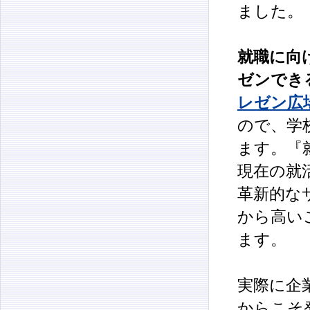
ました。
就職に向
ゼンでき
レゼン広
ので、学
ます。『
現在の就
革新的な
から高い
ます。
実際に企
からこそ