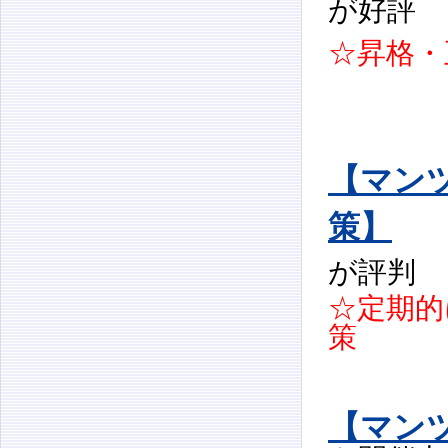
が好
☆昇格・
【マン
策】
が評
☆定期的
策
【マン