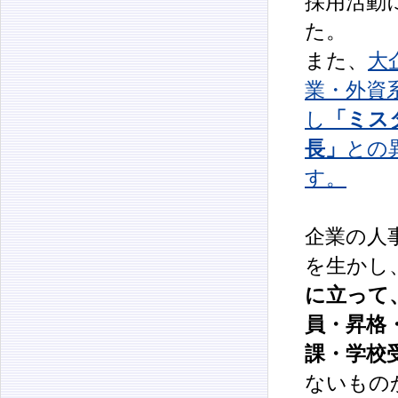
採用活動
た。
また、
大
業・外資
し
「ミスタ
長」
との
す。
企業の人
を生かし
に立って
員・昇格
課・学校
ないもの