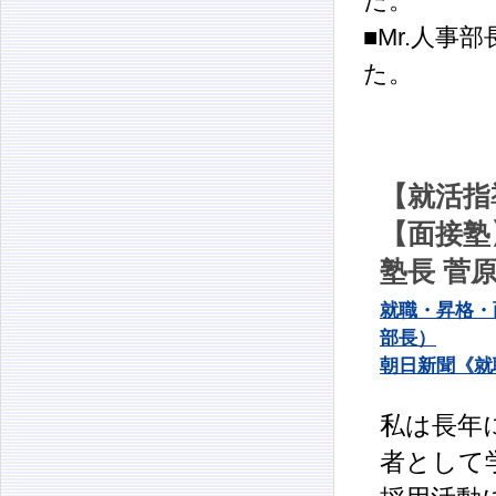
た。
■Mr.人
た。
【就活指
【面接塾
塾長 菅
就職・昇格・
部長）
朝日新聞《就
私は長年
者として