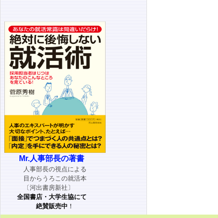
Mr.人事部長の著書
人事部長の視点による
目からうろこの就活本
〔河出書房新社〕
全国書店・大学生協にて
絶賛販売中
！