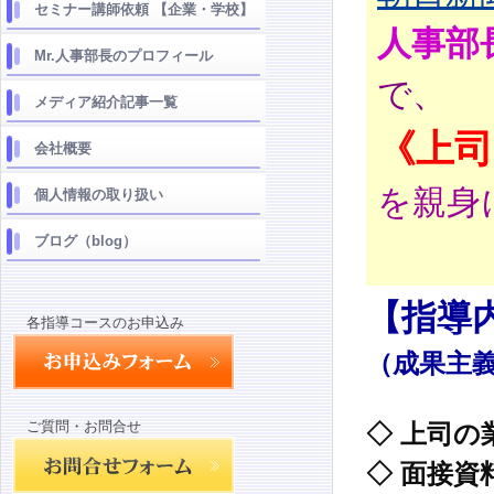
セミナー講師依頼 【企業・学校】
人事部
Mr.人事部長のプロフィール
で、
メディア紹介記事一覧
《上司
会社概要
を親身
個人情報の取り扱い
ブログ（blog）
【指導
各指導コースのお申込み
（成果主
ご質問・お問合せ
◇ 上司
◇ 面接