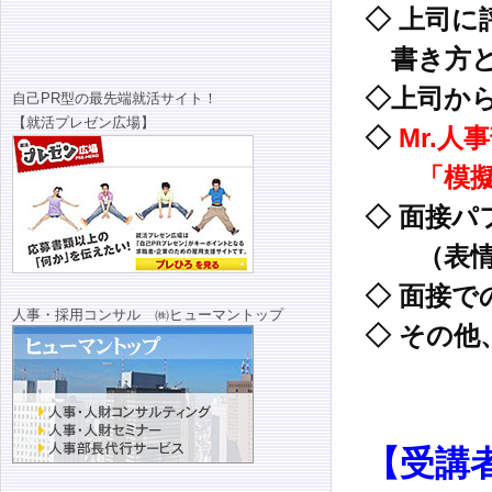
◇ 上司
書き方と
◇上司か
自己PR型の最先端就活サイト！
【就活プレゼン広場】
◇
Mr.人
「模擬面
◇ 面接
（表情・
◇ 面接
人事・採用コンサル ㈱ヒューマントップ
◇ その
【受講