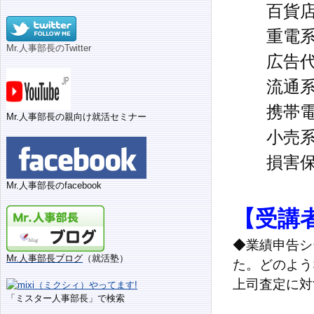
百貨店、
重電系、
Mr.人事部長のTwitter
広告代理
流通系、
携帯電
Mr.人事部長の親向け就活セミナー
小売系、
損害保険
Mr.人事部長のfacebook
【受講
◆業績申告シ
Mr.人事部長ブログ
（就活塾）
た。どのよう
上司査定に対
「ミスター人事部長」で検索