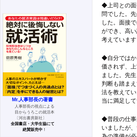
◆上司との面
問でした。先
した。面接で
ができ、高い
考えています
◆自分ではか
価されず、上
ました。先生
判断も踏まえ
法を教えてい
Mr.人事部長の著書
当に満足して
人事部長の視点による
目からうろこの就活本
〔河出書房新社〕
◆普段の仕事
全国書店・大学生協にて
いましたが、
絶賛販売中
！
為の準備が必